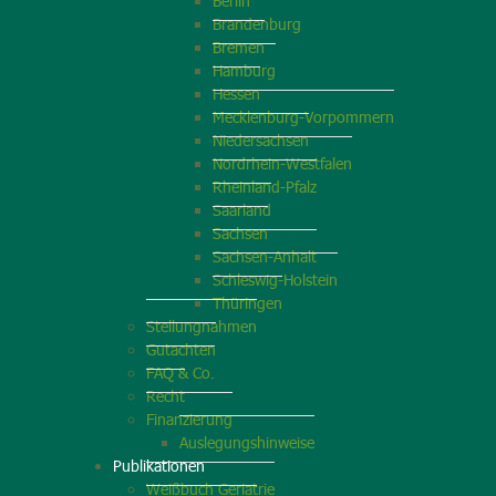
Berlin
Brandenburg
Bremen
Hamburg
Hessen
Mecklenburg-Vorpommern
Niedersachsen
Nordrhein-Westfalen
Rheinland-Pfalz
Saarland
Sachsen
Sachsen-Anhalt
Schleswig-Holstein
Thüringen
Stellungnahmen
Gutachten
FAQ & Co.
Recht
Finanzierung
Auslegungshinweise
Publikationen
Weißbuch Geriatrie