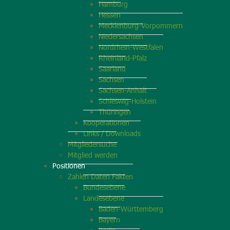
Hamburg
Hessen
Mecklenburg-Vorpommern
Niedersachsen
Nordrhein-Westfalen
Rheinland-Pfalz
Saarland
Sachsen
Sachsen-Anhalt
Schleswig-Holstein
Thüringen
Kooperationen
Links / Downloads
Mitgliedersuche
Mitglied werden
Positionen
Zahlen Daten Fakten
Bundesebene
Landesebene
Baden-Württemberg
Bayern