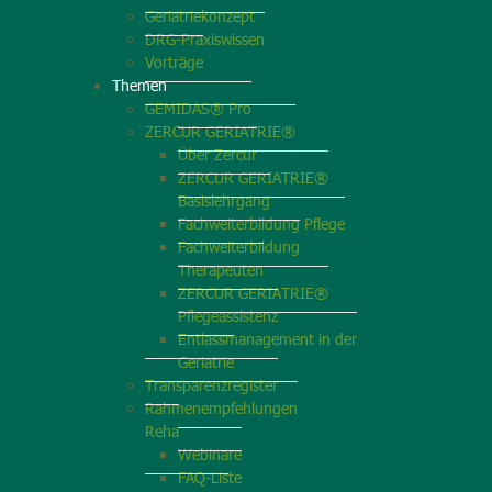
Geriatriekonzept
DRG-Praxiswissen
Vorträge
Themen
GEMIDAS® Pro
ZERCUR GERIATRIE®
Über Zercur
ZERCUR GERIATRIE®
Basislehrgang
Fachweiterbildung Pflege
Fachweiterbildung
Therapeuten
ZERCUR GERIATRIE®
Pflegeassistenz
Entlassmanagement in der
Geriatrie
Transparenzregister
Rahmenempfehlungen
Reha
Webinare
FAQ-Liste