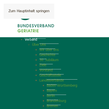
Zum Hauptinhalt springen
Verband
Über Uns
Wir über uns
Geschichte
30. Jubiläum
Ziele
Vorstand
Geschäftsstelle
Landesverbände
Baden-Württemberg
Bayern
Berlin
Brandenburg
Bremen