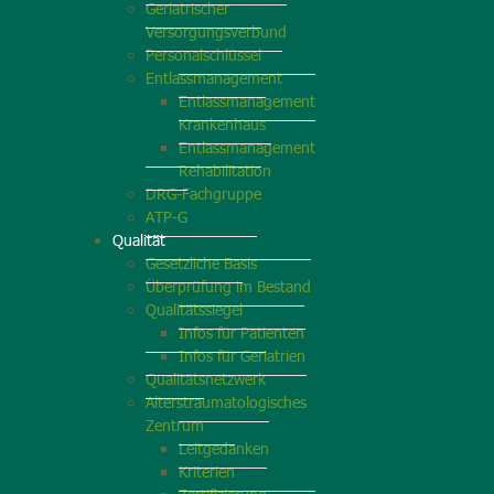
Geriatrischer
Versorgungsverbund
Personalschlüssel
Entlassmanagement
Entlassmanagement
Krankenhaus
Entlassmanagement
Rehabilitation
DRG-Fachgruppe
ATP-G
Qualität
Gesetzliche Basis
Überprüfung im Bestand
Qualitätssiegel
Infos für Patienten
Infos für Geriatrien
Qualitätsnetzwerk
Alterstraumatologisches
Zentrum
Leitgedanken
Kriterien