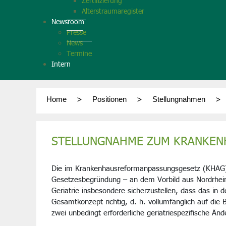
Zertifizierung
Alterstraumaregister
Newsroom
Presse
News
Termine
Intern
Home
Positionen
Stellungnahmen
STELLUNGNAHME ZUM KRANKEN
Die im Krankenhausreformanpassungsgesetz (KHAG) e
Gesetzesbegründung – an dem Vorbild aus Nordrhein
Geriatrie insbesondere sicherzustellen, dass das in
Gesamtkonzept richtig, d. h. vollumfänglich auf die 
zwei unbedingt erforderliche geriatriespezifische Än