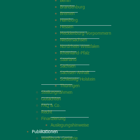
Berlin
Brandenburg
Bremen
Hamburg
Hessen
Mecklenburg-Vorpommern
Niedersachsen
Nordrhein-Westfalen
Rheinland-Pfalz
Saarland
Sachsen
Sachsen-Anhalt
Schleswig-Holstein
Thüringen
Stellungnahmen
Gutachten
FAQ & Co.
Recht
Finanzierung
Auslegungshinweise
Publikationen
Weißbuch Geriatrie