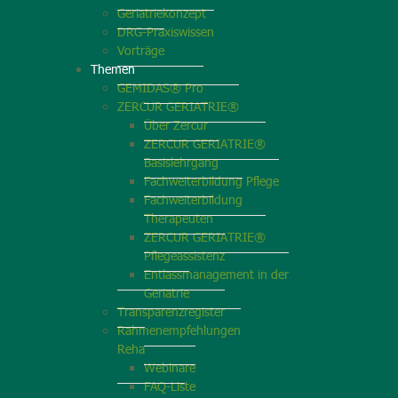
Geriatriekonzept
DRG-Praxiswissen
Vorträge
Themen
GEMIDAS® Pro
ZERCUR GERIATRIE®
Über Zercur
ZERCUR GERIATRIE®
Basislehrgang
Fachweiterbildung Pflege
Fachweiterbildung
Therapeuten
ZERCUR GERIATRIE®
Pflegeassistenz
Entlassmanagement in der
Geriatrie
Transparenzregister
Rahmenempfehlungen
Reha
Webinare
FAQ-Liste