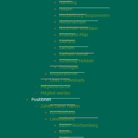
Hamburg
Hessen
Mecklenburg-Vorpommern
Niedersachsen
Nordrhein-Westfalen
Rheinland-Pfalz
Saarland
Sachsen
Sachsen-Anhalt
Schleswig-Holstein
Thüringen
Kooperationen
Links / Downloads
Mitgliedersuche
Mitglied werden
Positionen
Zahlen Daten Fakten
Bundesebene
Landesebene
Baden-Württemberg
Bayern