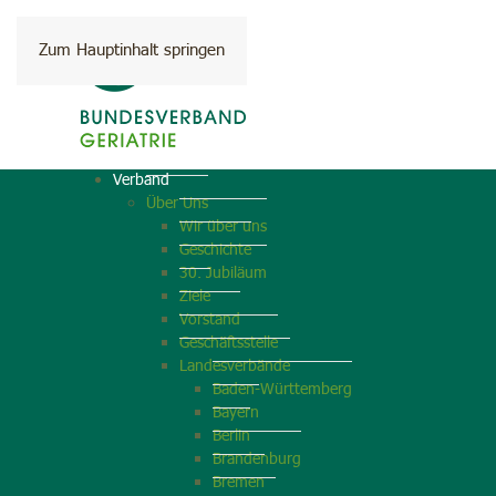
Zum Hauptinhalt springen
Verband
Über Uns
Wir über uns
Geschichte
30. Jubiläum
Ziele
Vorstand
Geschäftsstelle
Landesverbände
Baden-Württemberg
Bayern
Berlin
Brandenburg
Bremen