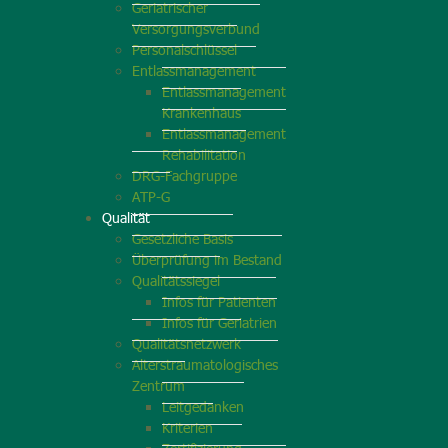
Geriatrischer
Versorgungsverbund
Personalschlüssel
Entlassmanagement
Entlassmanagement
Krankenhaus
Entlassmanagement
Rehabilitation
DRG-Fachgruppe
ATP-G
Qualität
Gesetzliche Basis
Überprüfung im Bestand
Qualitätssiegel
Infos für Patienten
Infos für Geriatrien
Qualitätsnetzwerk
Alterstraumatologisches
Zentrum
Leitgedanken
Kriterien