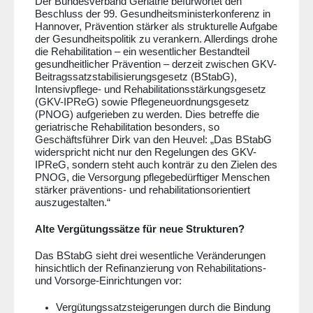
Der Bundesverband Geriatrie befürwortet den
Beschluss der 99. Gesundheitsministerkonferenz in
Hannover, Prävention stärker als strukturelle Aufgabe
der Gesundheitspolitik zu verankern. Allerdings drohe
die Rehabilitation – ein wesentlicher Bestandteil
gesundheitlicher Prävention – derzeit zwischen GKV-
Beitragssatzstabilisierungsgesetz (BStabG),
Intensivpflege- und Rehabilitationsstärkungsgesetz
(GKV-IPReG) sowie Pflegeneuordnungsgesetz
(PNOG) aufgerieben zu werden. Dies betreffe die
geriatrische Rehabilitation besonders, so
Geschäftsführer Dirk van den Heuvel: „Das BStabG
widerspricht nicht nur den Regelungen des GKV-
IPReG, sondern steht auch konträr zu den Zielen des
PNOG, die Versorgung pflegebedürftiger Menschen
stärker präventions- und rehabilitationsorientiert
auszugestalten.“
Alte Vergütungssätze für neue Strukturen?
Das
BStabG sieht drei wesentliche Veränderungen
hinsichtlich der Refinanzierung von Rehabilitations-
und Vorsorge-Einrichtungen vor:
Vergütungssatzsteigerungen durch die Bindung