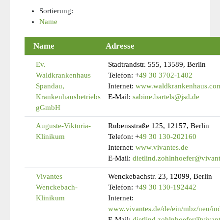
Sortierung:
Name
Name
Adresse
Ev.
Stadtrandstr. 555, 13589, Berlin
Waldkrankenhaus
Telefon:
+
49 30 3702-1402
Spandau,
Internet:
www.waldkrankenhaus.co
Krankenhausbetriebs
E-Mail:
sabine.bartels@jsd.de
gGmbH
Auguste-Viktoria-
Rubensstraße 125, 12157, Berlin
Klinikum
Telefon:
+
49 30 130-202160
Internet:
www.vivantes.de
E-Mail:
dietlind.zohlnhoefer@vivant
Vivantes
Wenckebachstr. 23, 12099, Berlin
Wenckebach-
Telefon:
+
49 30 130-192442
Klinikum
Internet:
www.vivantes.de/de/ein/mbz/neu/i
E-Mail:
dietlind.zohlnhoefer@vivant