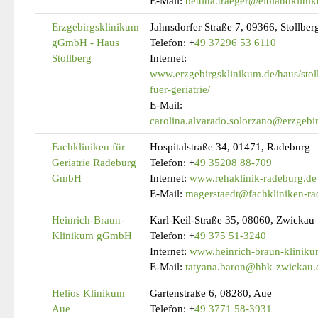
E-Mail:
bettina.traeger@elblandklinik
Erzgebirgsklinikum
Jahnsdorfer Straße 7, 09366, Stollber
gGmbH - Haus
Telefon:
+
49 37296 53 6110
Stollberg
Internet:
www.erzgebirgsklinikum.de/haus/stoll
fuer-geriatrie/
E-Mail:
carolina.alvarado.solorzano@erzgebi
Fachkliniken für
Hospitalstraße 34, 01471, Radeburg
Geriatrie Radeburg
Telefon:
+
49 35208 88-709
GmbH
Internet:
www.rehaklinik-radeburg.de
E-Mail:
magerstaedt@fachkliniken-ra
Heinrich-Braun-
Karl-Keil-Straße 35, 08060, Zwickau
Klinikum gGmbH
Telefon:
+
49 375 51-3240
Internet:
www.heinrich-braun-kliniku
E-Mail:
tatyana.baron@hbk-zwickau.
Helios Klinikum
Gartenstraße 6, 08280, Aue
Aue
Telefon:
+
49 3771 58-3931