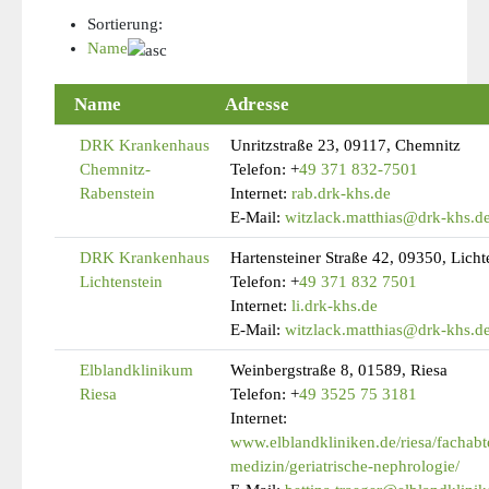
Sortierung:
Name
Name
Adresse
DRK Krankenhaus
Unritzstraße 23, 09117, Chemnitz
Chemnitz-
Telefon:
+
49 371 832-7501
Rabenstein
Internet:
rab.drk-khs.de
E-Mail:
witzlack.matthias@drk-khs.d
DRK Krankenhaus
Hartensteiner Straße 42, 09350, Licht
Lichtenstein
Telefon:
+
49 371 832 7501
Internet:
li.drk-khs.de
E-Mail:
witzlack.matthias@drk-khs.d
Elblandklinikum
Weinbergstraße 8, 01589, Riesa
Riesa
Telefon:
+
49 3525 75 3181
Internet:
www.elblandkliniken.de/riesa/fachabt
medizin/geriatrische-nephrologie/