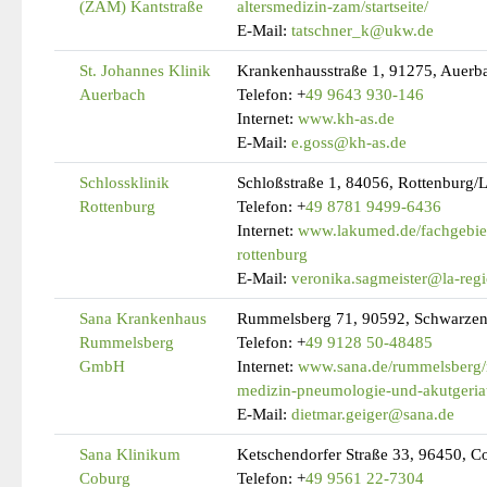
(ZAM) Kantstraße
altersmedizin-zam/startseite/
E-Mail:
tatschner_k@ukw.de
St. Johannes Klinik
Krankenhausstraße 1, 91275, Auerba
Auerbach
Telefon:
+
49 9643 930-146
Internet:
www.kh-as.de
E-Mail:
e.goss@kh-as.de
Schlossklinik
Schloßstraße 1, 84056, Rottenburg/
Rottenburg
Telefon:
+
49 8781 9499-6436
Internet:
www.lakumed.de/fachgebiete
rottenburg
E-Mail:
veronika.sagmeister@la-regi
Sana Krankenhaus
Rummelsberg 71, 90592, Schwarze
Rummelsberg
Telefon:
+
49 9128 50-48485
GmbH
Internet:
www.sana.de/rummelsberg/m
medizin-pneumologie-und-akutgeriat
E-Mail:
dietmar.geiger@sana.de
Sana Klinikum
Ketschendorfer Straße 33, 96450, C
Coburg
Telefon:
+
49 9561 22-7304