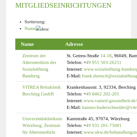
MITGLIEDSEINRICHTUNGEN
Sortierung:
Name
Name
Adresse
Zentrum der
St. Getreu-Straße
14-18
, 96049, Ba
Altersmedizin der
Telefon:
+
49 951 503-26211
Sozialstiftung
Internet:
www.sozialstiftung-bamber
Bamberg
E-Mail:
frank.duetsch@sozialstiftu
VITREA Rehaklinik
Krankenhausstr. 3, 92334, Berching
Berching GmbH
Telefon:
+
49 8462 202-201
Internet:
www.vamed-gesundheit.de/r
E-Mail:
hannes-baderschneider@vitr
Universitätsklinikum
Kantstraße 45, 97074, Würzburg
Würzburg, Zentrum
Telefon:
+
49 931 201-75001
für Altersmedizin
Internet:
www.ukw.de/behandlungsze