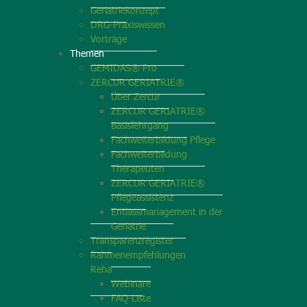
Geriatriekonzept
DRG-Praxiswissen
Vorträge
Themen
GEMIDAS® Pro
ZERCUR GERIATRIE®
Über Zercur
ZERCUR GERIATRIE®
Basislehrgang
Fachweiterbildung Pflege
Fachweiterbildung
Therapeuten
ZERCUR GERIATRIE®
Pflegeassistenz
Entlassmanagement in der
Geriatrie
Transparenzregister
Rahmenempfehlungen
Reha
Webinare
FAQ-Liste