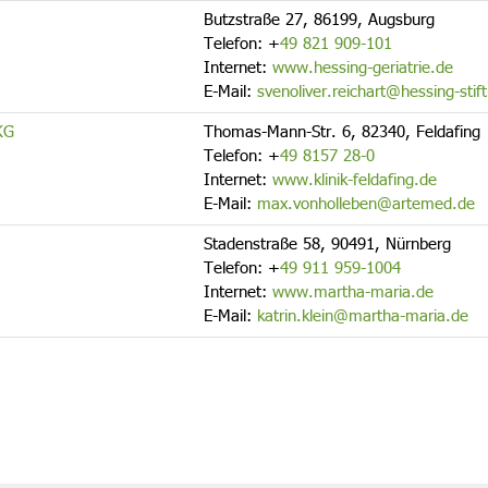
Butzstraße 27, 86199, Augsburg
Telefon:
+
49 821 909-101
Internet:
www.hessing-geriatrie.de
E-Mail:
svenoliver.reichart@hessing-stif
KG
Thomas-Mann-Str. 6, 82340, Feldafing
Telefon:
+
49 8157 28-0
Internet:
www.klinik-feldafing.de
E-Mail:
max.vonholleben@artemed.de
Stadenstraße 58, 90491, Nürnberg
Telefon:
+
49 911 959-1004
Internet:
www.martha-maria.de
E-Mail:
katrin.klein@martha-maria.de