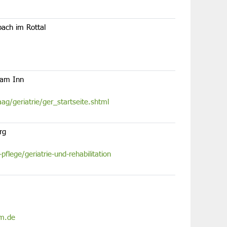
bach im Rottal
 am Inn
g/geriatrie/ger_startseite.shtml
rg
lege/geriatrie-und-rehabilitation
um.de