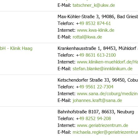
E-Mail:
tatschner_k@ukw.de
Max-Köhler-Straße 3, 94086, Bad Gries
Telefon:
+
49 8532 874-61
Internet:
www.kwa-klinik.de
E-Mail:
rottal@kwa.de
bH - Klinik Haag
Krankenhausstraße 1, 84453, Mühldorf
Telefon:
+
49 8631 613-2100
Internet:
www.kliniken-muehldorf.de/Haa
E-Mail:
stefan.blanke@innklinikum.de
Ketschendorfer Straße 33, 96450, Cobu
Telefon:
+
49 9561 22-7304
Internet:
www.sana.de/coburg/medizin-pf
E-Mail:
johannes.kraft@sana.de
Bahnhofstraße B107, 86633, Neuburg
Telefon:
+
49 8252 94-208
Internet:
www.geriatriezentrum.de
E-Mail:
michaela.regler@geriatriezentr