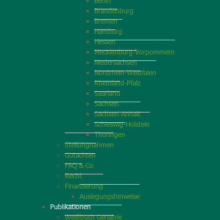
Berlin
Brandenburg
Bremen
Hamburg
Hessen
Mecklenburg-Vorpommern
Niedersachsen
Nordrhein-Westfalen
Rheinland-Pfalz
Saarland
Sachsen
Sachsen-Anhalt
Schleswig-Holstein
Thüringen
Stellungnahmen
Gutachten
FAQ & Co.
Recht
Finanzierung
Auslegungshinweise
Publikationen
Weißbuch Geriatrie