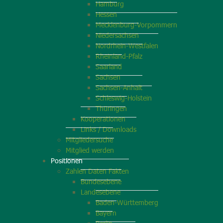
Hamburg
Hessen
Mecklenburg-Vorpommern
Niedersachsen
Nordrhein-Westfalen
Rheinland-Pfalz
Saarland
Sachsen
Sachsen-Anhalt
Schleswig-Holstein
Thüringen
Kooperationen
Links / Downloads
Mitgliedersuche
Mitglied werden
Positionen
Zahlen Daten Fakten
Bundesebene
Landesebene
Baden-Württemberg
Bayern