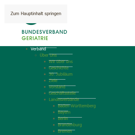
Zum Hauptinhalt springen
Verband
Über Uns
Wir über uns
Geschichte
30. Jubiläum
Ziele
Vorstand
Geschäftsstelle
Landesverbände
Baden-Württemberg
Bayern
Berlin
Brandenburg
Bremen