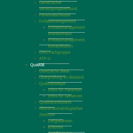
Geriatrischer
Versorgungsverbund
Personalschlüssel
Entlassmanagement
Entlassmanagement
Krankenhaus
Entlassmanagement
Rehabilitation
DRG-Fachgruppe
ATP-G
Qualität
Gesetzliche Basis
Überprüfung im Bestand
Qualitätssiegel
Infos für Patienten
Infos für Geriatrien
Qualitätsnetzwerk
Alterstraumatologisches
Zentrum
Leitgedanken
Kriterien