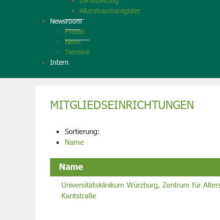
Zertifizierung
Alterstraumaregister
Newsroom
Presse
News
Termine
Intern
MITGLIEDSEINRICHTUNGEN
Sortierung:
Name
Name
Universitätsklinikum Würzburg, Zentrum für Alte
Kantstraße