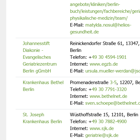
angebote/kliniken/berlin-
buch/leistungen/fachbereiche/geria
physikalische-medizin/team/
E-Mail:
matylda.nosul@helios-
gesundheit.de
Johannesstift
Reinickendorfer Straße 61, 13347,
Diakonie -
Berlin
Evangelisches
Telefon:
+
49 30 4594-1901
Geriatriezentrum
Internet:
www.egzb.de
Berlin gGmbH
E-Mail:
ursula.mueller-werdan@js
Krankenhaus Bethel
Promenadenstraße
3-5
, 12207, Be
Berlin
Telefon:
+
49 30 7791-3320
Internet:
www.bethelnet.de
E-Mail:
sven.schoepe@bethelnet.
St. Joseph
Wüsthoffstraße 15, 12101, Berlin
Krankenhaus Berlin
Telefon:
+
49 30 7882-4900
Internet:
www.sjk.de
E-Mail:
geriatrie@sjk.de