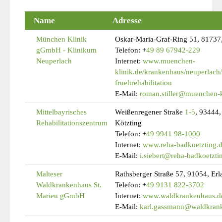
Name
Adresse
München Klinik
Oskar-Maria-Graf-Ring 51, 8173
gGmbH - Klinikum
Telefon:
+
49 89 67942-229
Neuperlach
Internet:
www.muenchen-
klinik.de/krankenhaus/neuperlach/g
fruehrehabilitation
E-Mail:
roman.stiller@muenchen-k
Mittelbayrisches
Weißenregener Straße
1-5
, 93444,
Rehabilitationszentrum
Kötzting
Telefon:
+
49 9941 98-1000
Internet:
www.reha-badkoetzting.
E-Mail:
i.siebert@reha-badkoetzti
Malteser
Rathsberger Straße 57, 91054, Er
Waldkrankenhaus St.
Telefon:
+
49 9131 822-3702
Marien gGmbH
Internet:
www.waldkrankenhaus.d
E-Mail:
karl.gassmann@waldkran