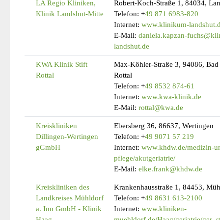
LA Regio Kliniken,
Robert-Koch-Straße 1, 84034, La
Klinik Landshut-Mitte
Telefon:
+
49 871 6983-820
Internet:
www.klinikum-landshut.
E-Mail:
daniela.kapzan-fuchs@kli
landshut.de
KWA Klinik Stift
Max-Köhler-Straße 3, 94086, Bad
Rottal
Rottal
Telefon:
+
49 8532 874-61
Internet:
www.kwa-klinik.de
E-Mail:
rottal@kwa.de
Kreiskliniken
Ebersberg 36, 86637, Wertingen
Dillingen-Wertingen
Telefon:
+
49 9071 57 219
gGmbH
Internet:
www.khdw.de/medizin-u
pflege/akutgeriatrie/
E-Mail:
elke.frank@khdw.de
Kreiskliniken des
Krankenhausstraße 1, 84453, Müh
Landkreises Mühldorf
Telefon:
+
49 8631 613-2100
a. Inn GmbH - Klinik
Internet:
www.kliniken-
Haag
muehldorf.de/Haag/geriatrie/ger_st